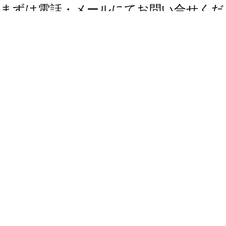
ブランド品 買取 秋田
秋田でブランド品の買取をお考えの方へ。当店は秋田でクロエ、ミュウ
ミュウ、ボッテガ、バレンシアガ、ロエベ、ディオール、フェンディ、
ブルガリ、カルティエ、セリーヌ、フェラガモ、バーバリー、ティファ
ニー、イブサンローラン、トリーバーチ、マークジェイコブス、ジミー
チュー、ゴヤール、バリー、バレンチノ、ダンヒル、アルマーニ、ヴェ
ルサーチ、ドルガバ、エトロ、ヴィヴィアンなどのブランド品の買取を
行っているリサイクルショップです。不用品を売ることをお考えの方、
まずはお問い合わせください。高額査定いたします。
＜買取可能なお品物＞
■ブランド品の買取