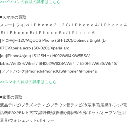
>>パソコンの買取の詳細はこちら
■スマホの買取
スマートフォン/ｉＰｈｏｎｅ３ ３Ｇ/ｉＰｈｏｎｅ４/ｉＰｈｏｎｅ４
Ｓ/ｉＰｈｏｎｅ５/ｉＰｈｏｎｅ５ｓ/ｉＰｈｏｎｅ６
[ドコモ]F-12C/AQUOS Phone (SH-12C)/Optimus Bright (L-
07C)/Xperia acro (SO-02C)/Xperia arc
[au]iPhone4s(au) IS12SH＊/ H002/W64K/W55SA/
biblio/W63SH/W55T/ SH002/W63SA/W54T/ E30HT/W63S/W54S/
[ソフトバンク]iPhone3/iPhone3GS/iPhone4/iPhone4s
>>スマホの買取の詳細はこちら
■家電の買取
液晶テレビ/プラズマテレビ/ブラウン管テレビ/冷蔵庫/洗濯機/レンジ/電
話機/FAX/テレビ/空気清浄機/炊飯器/掃除機/冷房/ポット/オーブン/照明
器具/ウォシュレット/ボイラー