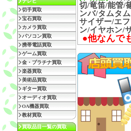
テレビ
切/竜笛/能管
切手買取
ンバ/タムタム
宝石買取
サイザー/エ
カメラ買取
ン/イヤホン/サ
パソコン買取
●他なんで
携帯電話買取
ゲーム買取
金・プラチナ買取
楽器買取
美術品買取
ギター買取
オーディオ買取
OA機器買取
教材買取
買取品目一覧の買取