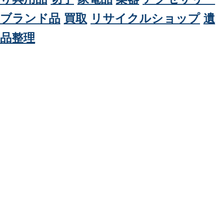
ギブソン リサイクルショップ 秋田
秋田でギブソンのリサイクルをお考えの方へ。当店は秋田で楽器やギタ
ー、ギブソン、オベーション、フェンダー、和楽器、三味線、琴、尺
八、琵琶、ゴルフクルブ、ドライバー、自転車、釣具、骨董品、絵画、
教材、英語教材、切手、はがき、金券、着物、毛皮などの買取を行って
いるリサイクルショップです。不用品を売ることをお考えの方、まずは
お問い合わせください。高額査定いたします。