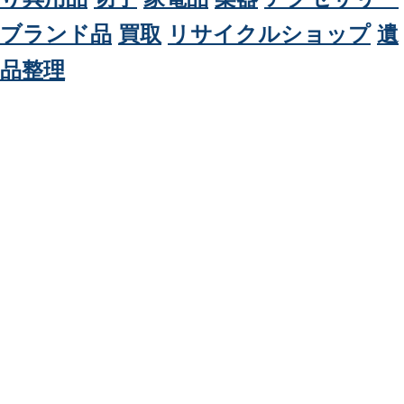
着物 リサイクルショップ 秋田
秋田で着物のリサイクルをお考えの方へ。当店は秋田で楽器やギター、
ギブソン、オベーション、フェンダー、和楽器、三味線、琴、尺八、琵
琶、ゴルフクルブ、ドライバー、自転車、釣具、骨董品、絵画、教材、
英語教材、切手、はがき、金券、着物、毛皮などの買取を行っているリ
サイクルショップです。不用品を売ることをお考えの方、まずはお問い
合わせください。高額査定いたします。