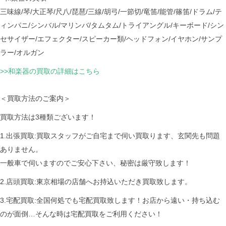
三味線/琴/大正琴/尺八/琵琶/三線/胡弓/一節切/竜笛/能管/篠笛/ドラム/テ
ィンパニ/シンバル/マリンバ/タムタム/トライアングル/キーボード/シン
セサイザー/エフェクター/スピーカー類/ヘッドフォン/イヤホン/サンプ
ラー/オルガン
>>和楽器の買取の詳細はこちら
＜買取方法のご案内＞
買取方法は3種類ございます！
1.出張買取:買取スタッフがご自宅まで伺い買取ります、玄関先も問題
ありません。
一般車で伺いますのでご安心下さい、秘密は厳守致します！
2.店頭買取:東京相場の店舗へお持込いただき買取致します。
3.宅配買取:全国何処でも宅配買取致します！お店から遠い・持ち込む
のが面倒…そんな時は宅配買取をご利用ください！