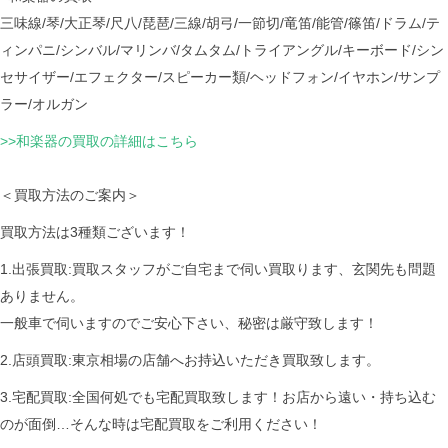
三味線/琴/大正琴/尺八/琵琶/三線/胡弓/一節切/竜笛/能管/篠笛/ドラム/テ
ィンパニ/シンバル/マリンバ/タムタム/トライアングル/キーボード/シン
セサイザー/エフェクター/スピーカー類/ヘッドフォン/イヤホン/サンプ
ラー/オルガン
>>和楽器の買取の詳細はこちら
＜買取方法のご案内＞
買取方法は3種類ございます！
1.出張買取:買取スタッフがご自宅まで伺い買取ります、玄関先も問題
ありません。
一般車で伺いますのでご安心下さい、秘密は厳守致します！
2.店頭買取:東京相場の店舗へお持込いただき買取致します。
3.宅配買取:全国何処でも宅配買取致します！お店から遠い・持ち込む
のが面倒…そんな時は宅配買取をご利用ください！