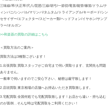
三味線/琴/大正琴/尺八/琵琶/三線/胡弓/一節切/竜笛/能管/篠笛/ドラム/テ
ィンパニ/シンバル/マリンバ/タムタム/トライアングル/キーボード/シン
セサイザー/エフェクター/スピーカー類/ヘッドフォン/イヤホン/サンプ
ラー/オルガン
>>和楽器の買取の詳細はこちら
＜買取方法のご案内＞
買取方法は3種類ございます！
1.出張買取:買取スタッフがご自宅まで伺い買取ります、玄関先も問題
ありません。
一般車で伺いますのでご安心下さい、秘密は厳守致します！
2.店頭買取:東京相場の店舗へお持込いただき買取致します。
3.宅配買取:全国何処でも宅配買取致します！お店から遠い・持ち込む
のが面倒…そんな時は宅配買取をご利用ください！